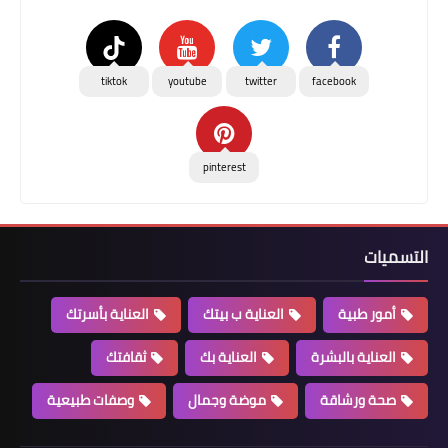
tiktok
youtube
twitter
facebook
pinterest
التسميات
أمور طبية
العناية ب بيتك
العناية بأسرتك
العناية بالبشرة
العناية بك
ثقافتك
صحة ورشاقة
موضة وجمال
وصفات طبيعية