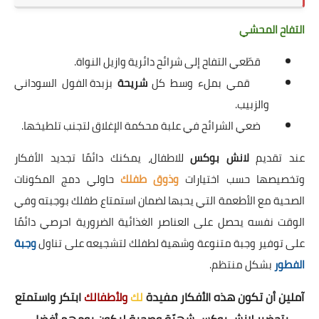
التفاح المحشي
قطّعي التفاح إلى شرائح دائرية وازيل النواة.
قمي بملء وسط كل
شريحة
بزبدة الفول السوداني
والزبيب.
ضعي الشرائح في علبة محكمة الإغلاق لتجنب تلطيخها.
عند تقديم
لانش بوكس
للاطفال، يمكنك دائمًا تجديد الأفكار
وتخصيصها حسب اختيارات
وذوق طفلك
حاولي دمج المكونات
الصحية
مع الأطعمة التي يحبها لضمان استمتاع طفلك بوجبته وفي
الوقت نفسه يحصل على العناصر الغذائية الضرورية احرصي دائمًا
على توفير وجبة متنوعة وشهية لطفلك لتشجيعه على تناول
وجبة
الفطور
بشكل منتظم.
آملين أن تكون هذه الأفكار مفيدة
لك
ولأطفالك
ابتكر واستمتع