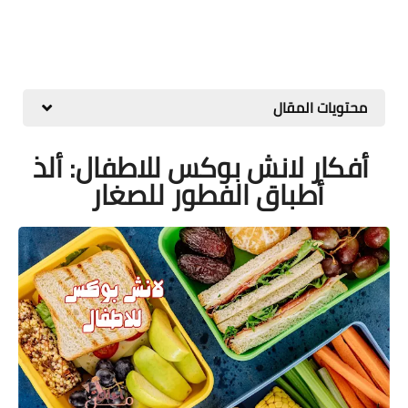
محتويات المقال
أفكار لانش بوكس للاطفال: ألذ
أطباق الفطور للصغار